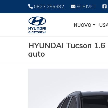
0823 256382
SCRIVICI
NUOVO
US
HYUNDAI Tucson 1.6 
auto