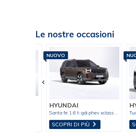
Le nostre occasioni
NUOVO
NU
HYUNDAI
H
Ioniq 9 110 kwh calligraphy awd performance
Santa fe 1.6 t-gdi phev xclass 4wd 253cv at 7p.ti
 PIÙ
SCOPRI DI PIÙ
S