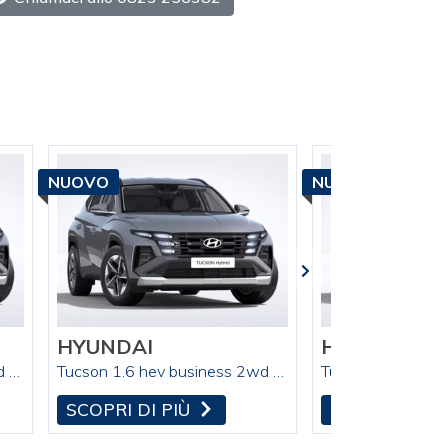
NUOVO
NUOVO
HYUNDAI
HYUNDAI
Tucson 1.6 hev business 2wd 239cv auto
Tucson 1.6 hev business 2wd 239cv auto
SCOPRI DI PIÙ
SCOPRI DI P