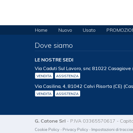
Home
Nuovo
Usato
PROMOZIO
Dove siamo
LE NOSTRE SEDI
Via Caduti Sul Lavoro, snc 81022 Casagiove 
VENDITA
ASSISTENZA
Via Casilina, 4, 81042 Calvi Risorta (CE) (Ca
VENDITA
ASSISTENZA
G. Catone Srl
- P.IVA 03365570617 - Capita
Cookie Policy
-
Privacy Policy
-
Impostazioni di tracci