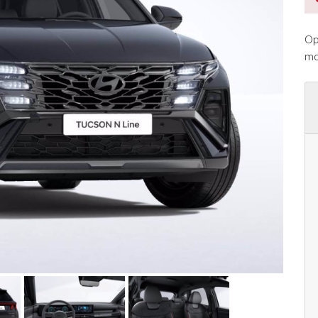
Op
ma