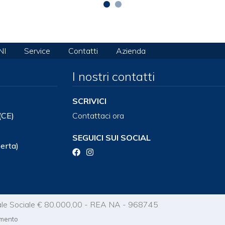
NI
Service
Contatti
Azienda
I nostri contatti
SCRIVICI
(CE)
Contattaci ora
SEGUICI SUI SOCIAL
serta)
le Sociale € 80.000,00 - REA NA - 968745
amento