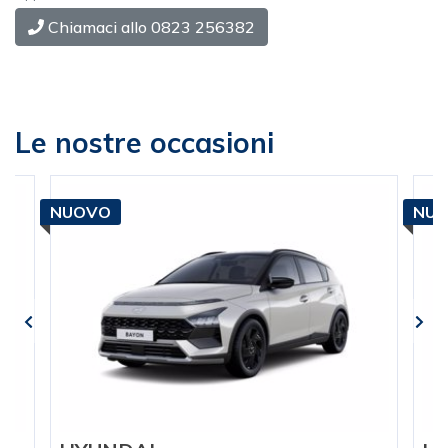
Chiamaci allo 0823 256382
Le nostre occasioni
NUOVO
NU