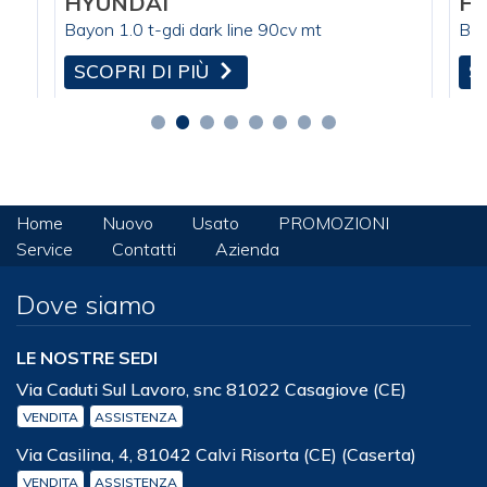
HYUNDAI
H
Bayon 1.0 t-gdi dark line 90cv mt
Bay
SCOPRI DI PIÙ
S
Home
Nuovo
Usato
PROMOZIONI
Service
Contatti
Azienda
Dove siamo
LE NOSTRE SEDI
Via Caduti Sul Lavoro, snc 81022 Casagiove (CE)
VENDITA
ASSISTENZA
Via Casilina, 4, 81042 Calvi Risorta (CE) (Caserta)
VENDITA
ASSISTENZA