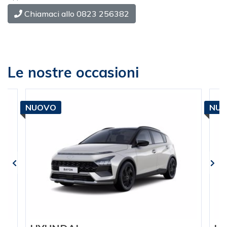
Chiamaci allo 0823 256382
Le nostre occasioni
NUOVO
NU