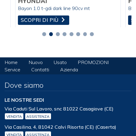
HYUNDAI
H
Bayon 1.0 t-gdi dark line 90cv mt
Bay
SCOPRI DI PIÙ
S
Home
Nuovo
Usato
PROMOZIONI
Service
Contatti
Azienda
Dove siamo
LE NOSTRE SEDI
Via Caduti Sul Lavoro, snc 81022 Casagiove (CE)
VENDITA
ASSISTENZA
Via Casilina, 4, 81042 Calvi Risorta (CE) (Caserta)
VENDITA
ASSISTENZA